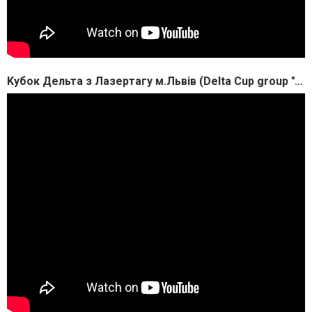
Kубок Дельта з Лазертагу м.Львів (Delta Cup group "A" Lasertag Lviv)