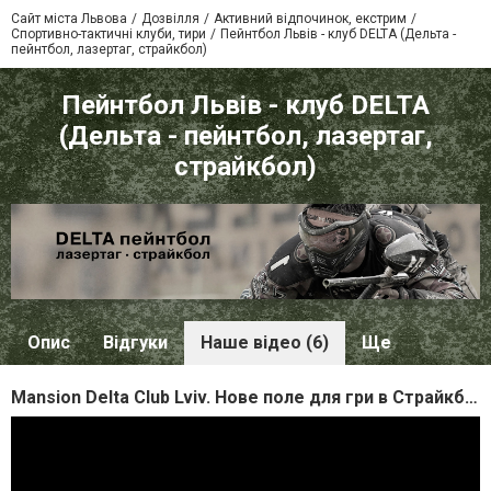
Сайт міста Львова
Дозвілля
Активний відпочинок, екстрим
Спортивно-тактичні клуби, тири
Пейнтбол Львів - клуб DELTA (Дельта -
пейнтбол, лазертаг, страйкбол)
Пейнтбол Львів - клуб DELTA
(Дельта - пейнтбол, лазертаг,
страйкбол)
Опис
Відгуки
Наше відео (6)
Ще
Mansion Delta Club Lviv. Нове поле для гри в Страйкбол, Пейнтбол, Лазертаг у Львові в клубі Дельта