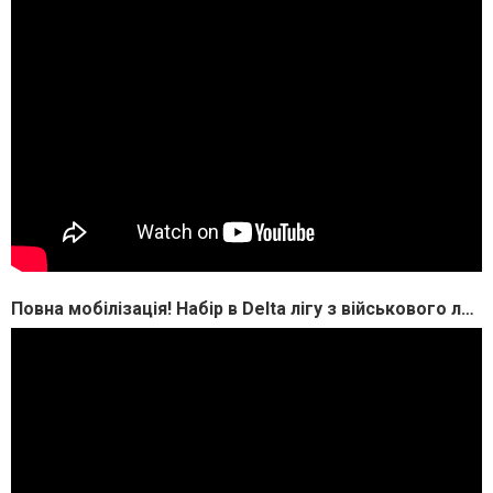
Повна мобілізація! Набір в Delta лігу з військового лазертагу. (Join to Lasertag Delta league).