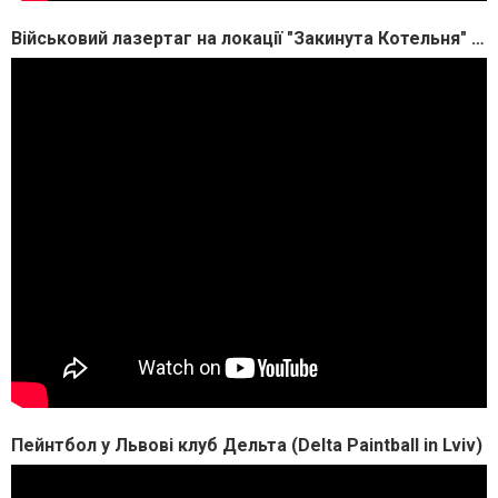
Військовий лазертаг на локації "Закинута Котельня" м.Львів клуб Дельта. Location Kotelnya Delta club
Пейнтбол у Львові клуб Дельта (Delta Paintball in Lviv)