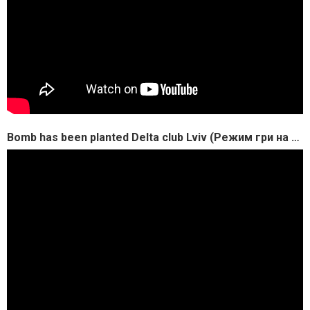
Bomb has been planted Delta club Lviv (Режим гри на розмінування бомби Дельта клуб Львів)