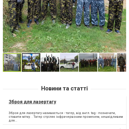
Новини та статті
Зброя для лазертагу
Зброя для лазертагу називається - тагер, від англ. tag - позначати,
ставити мітку. . Тагер стріляє інфрачервоним променем, нешкідливим
для...