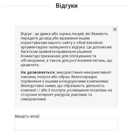
Відгуки
Відгук - це думка або оцінка людей, які бажають
передати досвід або враження іншим
користувачам нашого сайту з обов'язковою
аргументацією залишеного відгука. Це допоможе
багатьом прийняти правильне рішення.
Коментарі призначені для спілкування та
обговорення, а також для роз'яснення питань, що
цікавлять.
Не дозволяється:
використання ненормативної
лексики, погроз або образ; безпосереднє
порівняння з іншими конкуруючими компаніями;
безпідставні заяви, що ображають діяльність
компанії і / або її послуги; розміщення посилань на
сторонні інтернет-ресурси; реклама та
самореклама.
Введіть email: