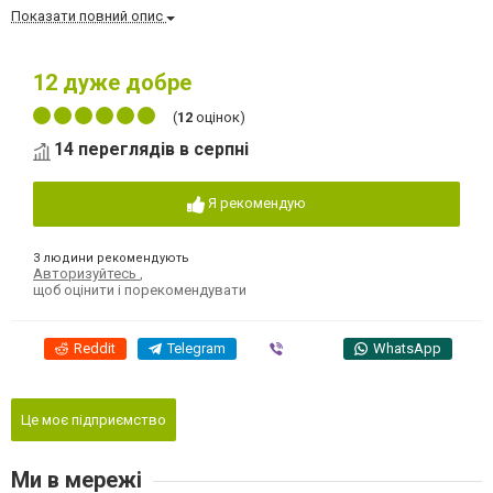
Показати повний опис
12
дуже добре
(
12
оцінок)
14 переглядів в серпні
Я рекомендую
3 людини рекомендують
Авторизуйтесь
,
щоб оцінити і порекомендувати
Reddit
Telegram
Viber
WhatsApp
Це моє підприємство
Ми в мережі