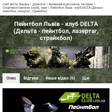
Сайт міста Львова
Дозвілля
Активний відпочинок, екстрим
Спортивно-тактичні клуби, тири
Пейнтбол Львів - клуб DELTA (Дельта -
пейнтбол, лазертаг, страйкбол)
Пейнтбол Львів - клуб DELTA
(Дельта - пейнтбол, лазертаг,
страйкбол)
Опис
Відгуки
Наше відео (6)
Ще