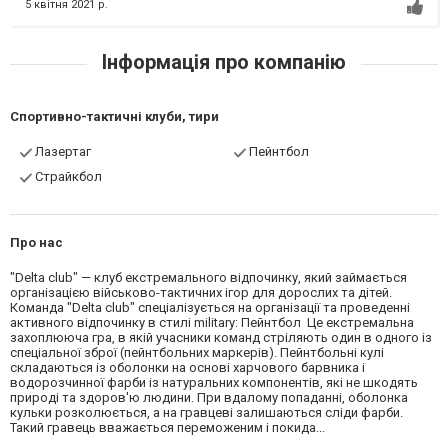
5 квітня 2021 р.
Інформація про компанію
Спортивно-тактичні клуби, тири
Лазертаг
Пейнтбол
Страйкбол
Про нас
"Delta club" — клуб екстремального відпочинку, який займається
організацією військово-тактичних ігор для дорослих та дітей.
Команда "Delta club" спеціалізується на організації та проведенні
активного відпочинку в стилі military: Пейнтбол Це екстремальна
захоплююча гра, в якій учасники команд стріляють один в одного із
спеціальної зброї (пейнтбольних маркерів). Пейнтбольні кулі
складаються із оболонки на основі харчового барвника і
водорозчинної фарби із натуральних компонентів, які не шкодять
природі та здоров'ю людини. При вдалому попаданні, оболонка
кульки розколюється, а на гравцеві залишаються сліди фарби.
Такий гравець вважається переможеним і покида...